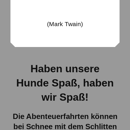
(Mark Twain)
Haben unsere
Hunde Spaß, haben
wir Spaß!
Die Abenteuerfahrten können
bei Schnee mit dem Schlitten